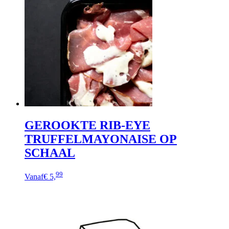
variaties.
Deze
optie
kan
gekozen
worden
op
de
productpagina
GEROOKTE RIB-EYE
TRUFFELMAYONAISE OP
SCHAAL
Dit
99
Vanaf
€ 5,
product
heeft
meerdere
variaties.
Deze