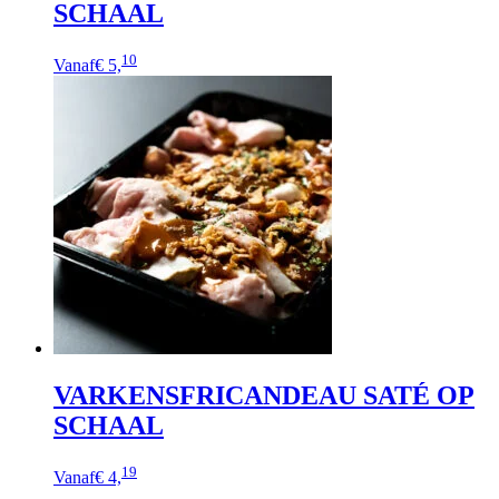
SCHAAL
Dit
10
Vanaf
€ 5,
product
heeft
meerdere
variaties.
Deze
optie
kan
gekozen
worden
op
de
productpagina
VARKENSFRICANDEAU SATÉ OP
SCHAAL
Dit
19
Vanaf
€ 4,
product