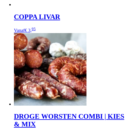
COPPA LIVAR
Dit
95
Vanaf
€ 3,
product
heeft
meerdere
variaties.
Deze
optie
kan
gekozen
worden
op
de
productpagina
DROGE WORSTEN COMBI | KIES
& MIX