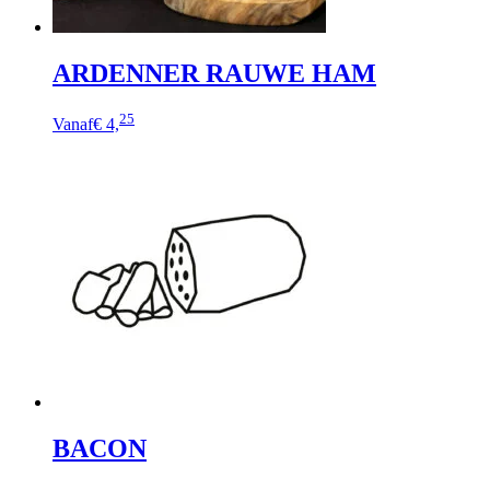
ARDENNER RAUWE HAM
Dit
25
Vanaf
€ 4,
product
heeft
meerdere
variaties.
Deze
optie
kan
gekozen
worden
op
de
productpagina
BACON