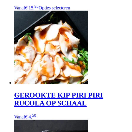
95
Vanaf
€ 15,
Opties selecteren
GEROOKTE KIP PIRI PIRI
RUCOLA OP SCHAAL
Dit
50
Vanaf
€ 4,
product
heeft
meerdere