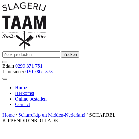
Ga
naar
de
inhoud
Zoeken
Zoeken
Slagerij Taam
slager
naar:
Edam
0299 371 751
Landsmeer
020 786 1878
Home
Herkomst
Online bestellen
Contact
Home
/
Scharrelkip uit Midden-Nederland
/ SCHARREL
KIPPENDIJENROLLADE