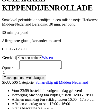
KIPPENDIJENROLLADE
Smaakvol gekruide kippendijen in een rollade netje. Herkomst:
Midden-Nederland Bereiding: 30 min. per pond
30 min. per pond
Allergenen: gluten, koriander, mosterd
Prijsklasse:
€
11.95
-
€
23.90
€11.95
Gewicht
tot
Wissen
€23.90
Opmerking
SCHARREL
KIPPENDIJENROLLADE
Toevoegen aan winkelwagen
aantal
SKU:
506
Categorie:
Scharrelkip uit Midden-Nederland
Voor 23:59 besteld, de volgende dag geleverd
Bezorging Maandag t/m vrijdag tussen 16:00 - 18:00
Afhalen maandag t/m vrijdag tussen 16:00 - 17:30 uur
Afhalen zaterdag tussen 12:00 - 16:00
Gratis bezorging v.a. €20,-