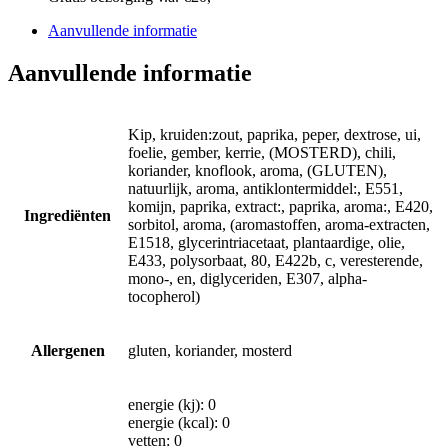
Aanvullende informatie
Aanvullende informatie
Kip, kruiden:zout, paprika, peper, dextrose, ui,
foelie, gember, kerrie, (MOSTERD), chili,
koriander, knoflook, aroma, (GLUTEN),
natuurlijk, aroma, antiklontermiddel:, E551,
komijn, paprika, extract:, paprika, aroma:, E420,
Ingrediënten
sorbitol, aroma, (aromastoffen, aroma-extracten,
E1518, glycerintriacetaat, plantaardige, olie,
E433, polysorbaat, 80, E422b, c, veresterende,
mono-, en, diglyceriden, E307, alpha-
tocopherol)
Allergenen
gluten, koriander, mosterd
energie (kj): 0
energie (kcal): 0
vetten: 0