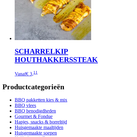
SCHARRELKIP
HOUTHAKKERSSTEAK
Dit
11
Vanaf
€ 3,
product
heeft
Productcategorieën
meerdere
variaties.
Deze
BBQ pakketten kies & mix
optie
BBQ vlees
kan
BBQ benodigdheden
gekozen
Gourmet & Fondue
worden
Hapjes, snacks & borreltijd
op
Huisgemaakte maaltijden
de
Huisgemaakte soepen