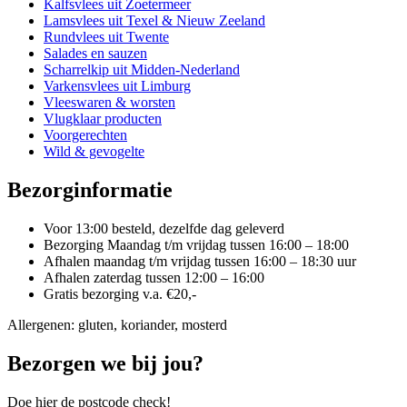
productpagina
Kalfsvlees uit Zoetermeer
Lamsvlees uit Texel & Nieuw Zeeland
Rundvlees uit Twente
Salades en sauzen
Scharrelkip uit Midden-Nederland
Varkensvlees uit Limburg
Vleeswaren & worsten
Vlugklaar producten
Voorgerechten
Wild & gevogelte
Bezorginformatie
Voor 13:00 besteld, dezelfde dag geleverd
Bezorging Maandag t/m vrijdag tussen 16:00 – 18:00
Afhalen maandag t/m vrijdag tussen 16:00 – 18:30 uur
Afhalen zaterdag tussen 12:00 – 16:00
Gratis bezorging v.a. €20,-
Allergenen: gluten, koriander, mosterd
Bezorgen we bij jou?
Doe hier de postcode check!