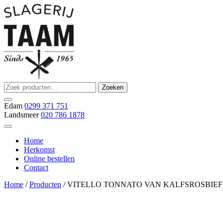
Ga
naar
de
inhoud
Zoeken
Zoeken
Slagerij Taam
slager
naar:
Edam
0299 371 751
Landsmeer
020 786 1878
Home
Herkomst
Online bestellen
Contact
Home
/
Producten
/ VITELLO TONNATO VAN KALFSROSBIEF