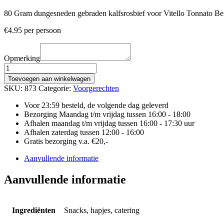
80 Gram dungesneden gebraden kalfsrosbief voor Vitello Tonnato Ber
€
4.95
per persoon
Opmerking
VITELLO
TONNATO
Toevoegen aan winkelwagen
VAN
SKU:
873
Categorie:
Voorgerechten
KALFSROSBIEF
aantal
Voor 23:59 besteld, de volgende dag geleverd
Bezorging Maandag t/m vrijdag tussen 16:00 - 18:00
Afhalen maandag t/m vrijdag tussen 16:00 - 17:30 uur
Afhalen zaterdag tussen 12:00 - 16:00
Gratis bezorging v.a. €20,-
Aanvullende informatie
Aanvullende informatie
Ingrediënten
Snacks, hapjes, catering