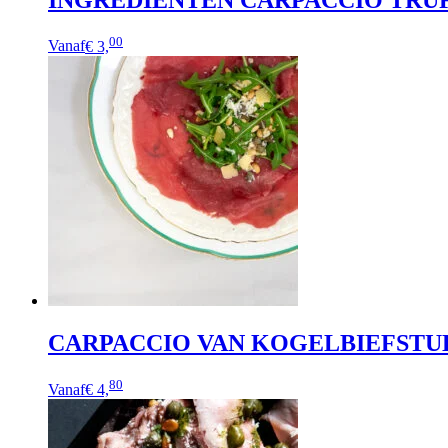
00
Vanaf
€ 3,
CARPACCIO VAN KOGELBIEFST
80
Vanaf
€ 4,