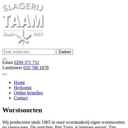
Ga
naar
de
inhoud
Zoeken
Zoeken
Slagerij Taam
slager
naar:
Edam
0299 371 751
Landsmeer
020 786 1878
Home
Herkomst
Online bestellen
Contact
Worstsoorten
Wij produceren sinds 1965 in onze worstmakerij eigen worstsoorten
en vleeswaren. De oprichter, Piet Taam, is hiermee gestart. Zijn