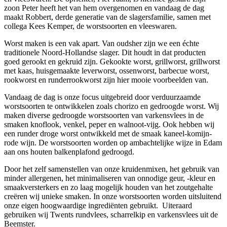
zoon Peter heeft het van hem overgenomen en vandaag de dag
maakt Robbert, derde generatie van de slagersfamilie, samen met
collega Kees Kemper, de worstsoorten en vleeswaren.
Worst maken is een vak apart. Van oudsher zijn we een échte
traditionele Noord-Hollandse slager. Dit houdt in dat producten
goed gerookt en gekruid zijn. Gekookte worst, grillworst, grillworst
met kaas, huisgemaakte leverworst, ossenworst, barbecue worst,
rookworst en runderrookworst zijn hier mooie voorbeelden van.
Vandaag de dag is onze focus uitgebreid door verduurzaamde
worstsoorten te ontwikkelen zoals chorizo en gedroogde worst. Wij
maken diverse gedroogde worstsoorten van varkensvlees in de
smaken knoflook, venkel, peper en walnoot-vijg. Ook hebben wij
een runder droge worst ontwikkeld met de smaak kaneel-komijn-
rode wijn. De worstsoorten worden op ambachtelijke wijze in Edam
aan ons houten balkenplafond gedroogd.
Door het zelf samenstellen van onze kruidenmixen, het gebruik van
minder allergenen, het minimaliseren van onnodige geur, -kleur en
smaakversterkers en zo laag mogelijk houden van het zoutgehalte
creëren wij unieke smaken. In onze worstsoorten worden uitsluitend
onze eigen hoogwaardige ingrediënten gebruikt. Uiteraard
gebruiken wij Twents rundvlees, scharrelkip en varkensvlees uit de
Beemster.