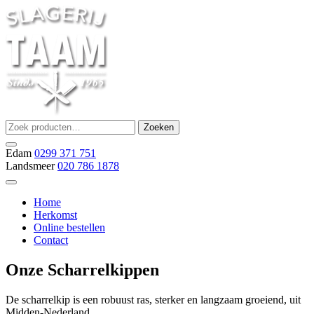
Ga
naar
de
inhoud
Zoeken
Zoeken
Slagerij Taam
slager
naar:
Edam
0299 371 751
Landsmeer
020 786 1878
Home
Herkomst
Online bestellen
Contact
Onze Scharrelkippen
De scharrelkip is een robuust ras, sterker en langzaam groeiend, uit
Midden-Nederland.