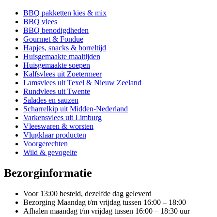
BBQ pakketten kies & mix
BBQ vlees
BBQ benodigdheden
Gourmet & Fondue
Hapjes, snacks & borreltijd
Huisgemaakte maaltijden
Huisgemaakte soepen
Kalfsvlees uit Zoetermeer
Lamsvlees uit Texel & Nieuw Zeeland
Rundvlees uit Twente
Salades en sauzen
Scharrelkip uit Midden-Nederland
Varkensvlees uit Limburg
Vleeswaren & worsten
Vlugklaar producten
Voorgerechten
Wild & gevogelte
Bezorginformatie
Voor 13:00 besteld, dezelfde dag geleverd
Bezorging Maandag t/m vrijdag tussen 16:00 – 18:00
Afhalen maandag t/m vrijdag tussen 16:00 – 18:30 uur