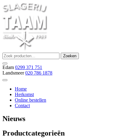
Ga
naar
de
inhoud
Zoeken
Zoeken
Slagerij Taam
slager
naar:
Edam
0299 371 751
Landsmeer
020 786 1878
Home
Herkomst
Online bestellen
Contact
Nieuws
Productcategorieën