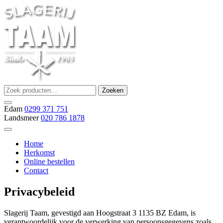
Ga
naar
de
inhoud
Zoeken
Zoeken
Slagerij Taam
slager
naar:
Edam
0299 371 751
Landsmeer
020 786 1878
Home
Herkomst
Online bestellen
Contact
Privacybeleid
Slagerij Taam, gevestigd aan Hoogstraat 3 1135 BZ Edam, is
verantwoordelijk voor de verwerking van persoonsgegevens zoals