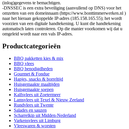
(inlog)gegevens te bemachtigen.
-DNSSEC is een extra beveiliging (aanvullend op DNS) voor het
omzetten van een domeinnaam (https://www.bonttimmerwerken.nl )
naar het hieraan gekoppelde IP-adres (185.158.165.55); het wordt
voorzien van een digitale handtekening. U kunt die handtekening
automatisch laten controleren. Op die manier voorkomen wij dat u
omgeleid wordt naar een vals IP-adres.
Productcategorieën
BBQ pakketten kies & mix
BBQ vlees
BBQ benodigdheden
Gourmet & Fondue
Hapjes, snacks & borreltijd
Huisgemaakte maaltijden
Huisgemaakte soepen
Kalfsvlees uit Zoetermeer
Lamsvlees uit Texel & Nieuw Zeeland
Rundvlees uit Twente
Salades en sauzen
Scharrelkip uit Midden-Nederland
Varkensvlees uit Limburg
Vleeswaren & worsten