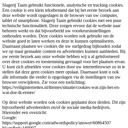
Slagerij Taam gebruikt functionele, analytische en tracking cookies.
Een cookie is een klein tekstbestand dat bij het eerste bezoek aan
deze website wordt opgeslagen in de browser van uw computer,
tablet of smartphone. Slagerij Taam gebruikt cookies met een puur
technische functionaliteit. Deze zorgen ervoor dat de website naar
behoren werkt en dat bijvoorbeeld uw voorkeursinstellingen
onthouden worden. Deze cookies worden ook gebruikt om de
website goed te laten werken en deze te kunnen optimaliseren.
Daarnaast plaatsen we cookies die uw surfgedrag bijhouden zodat
we op maat gemaakte content en advertenties kunnen aanbieden. Bij
uw eerste bezoek aan onze website hebben wij u al geïnformeerd
over deze cookies en toestemming gevraagd voor het plaatsen ervan.
U kunt zich afmelden voor cookies door uw internetbrowser zo in te
stellen dat deze geen cookies meer opslaat. Daarnaast kunt u ook
alle informatie die eerder is opgeslagen via de instellingen van uw
browser verwijderen. Zie voor een toelichting:
https://veiliginternetten.nl/themes/situatie/cookies-wat-zijn-het-en-
wat-doe-ik-ermee/
Op deze website worden ook cookies geplaatst door derden. Dit zijn
bijvoorbeeld adverteerders en/of de sociale media-bedrijven.
Hieronder een overzicht:
Google:
https://support.google.com/adwordspolicy/answer/6086450?
hl=en&rd=1#0007,