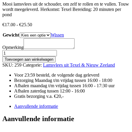
Mooi lamsvlees uit de schouder, om zelf te rollen en te vullen. Touw
wordt meegeleverd. Herkomst: Texel Bereiding: 20 minuten per
pond
Prijsklasse:
€
17.00
-
€
25.50
€17.00
Gewicht
tot
Wissen
€25.50
Opmerking
DOE
HET
Toevoegen aan winkelwagen
ZELF
SKU:
259
Categorie:
Lamsvlees uit Texel & Nieuw Zeeland
ROLLADE
LAMS
Voor 23:59 besteld, de volgende dag geleverd
aantal
Bezorging Maandag t/m vrijdag tussen 16:00 - 18:00
Afhalen maandag t/m vrijdag tussen 16:00 - 17:30 uur
Afhalen zaterdag tussen 12:00 - 16:00
Gratis bezorging v.a. €20,-
Aanvullende informatie
Aanvullende informatie