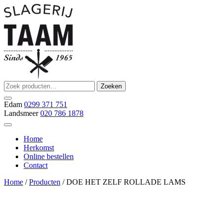
Ga
naar
de
inhoud
Zoeken
Zoeken
Slagerij Taam
slager
naar:
Edam
0299 371 751
Landsmeer
020 786 1878
Home
Herkomst
Online bestellen
Contact
Home
/
Producten
/ DOE HET ZELF ROLLADE LAMS