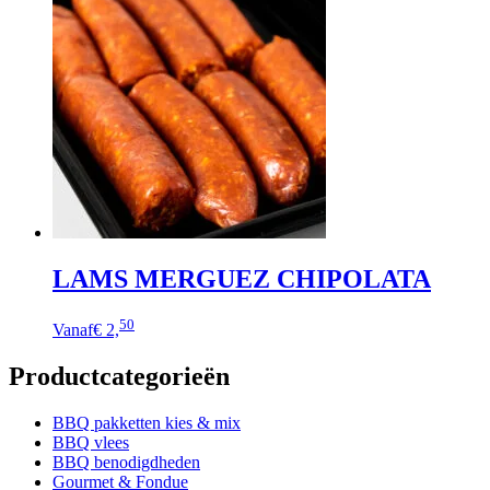
meerdere
variaties.
Deze
optie
kan
gekozen
worden
op
de
productpagina
LAMS MERGUEZ CHIPOLATA
Dit
50
Vanaf
€ 2,
product
heeft
Productcategorieën
meerdere
variaties.
Deze
BBQ pakketten kies & mix
optie
BBQ vlees
kan
BBQ benodigdheden
gekozen
Gourmet & Fondue