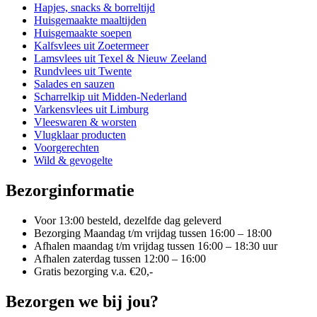
worden
Hapjes, snacks & borreltijd
op
Huisgemaakte maaltijden
de
Huisgemaakte soepen
productpagina
Kalfsvlees uit Zoetermeer
Lamsvlees uit Texel & Nieuw Zeeland
Rundvlees uit Twente
Salades en sauzen
Scharrelkip uit Midden-Nederland
Varkensvlees uit Limburg
Vleeswaren & worsten
Vlugklaar producten
Voorgerechten
Wild & gevogelte
Bezorginformatie
Voor 13:00 besteld, dezelfde dag geleverd
Bezorging Maandag t/m vrijdag tussen 16:00 – 18:00
Afhalen maandag t/m vrijdag tussen 16:00 – 18:30 uur
Afhalen zaterdag tussen 12:00 – 16:00
Gratis bezorging v.a. €20,-
Bezorgen we bij jou?