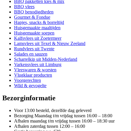
BBQ pakketten kies & mix
BBQ vlees
BBQ benodigdheden
Gourmet & Fondue
Hapjes, snacks & borreltijd
Huisgemaakte maaltijden
Huisgemaakte soepen
Kalfsvlees uit Zoetermeer
Lamsvlees uit Texel & Nieuw Zeeland
Rundvlees uit Twente
Salades en sauzen
Scharrelkip uit Midden-Nederland
Varkensvlees uit Limburg
Vleeswaren & worsten
Vlugklaar producten
Voorgerechten
Wild & gevogelte
Bezorginformatie
Voor 13:00 besteld, dezelfde dag geleverd
Bezorging Maandag t/m vrijdag tussen 16:00 – 18:00
Afhalen maandag t/m vrijdag tussen 16:00 – 18:30 uur
Afhalen zaterdag tussen 12:00 – 16:00