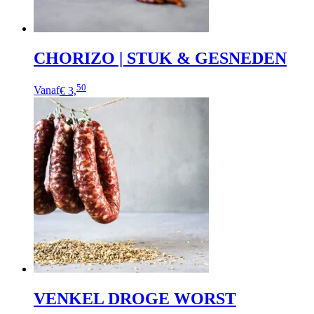
CHORIZO | STUK & GESNEDEN
Dit
50
Vanaf
€ 3,
product
heeft
meerdere
variaties.
Deze
optie
kan
gekozen
worden
op
de
productpagina
VENKEL DROGE WORST