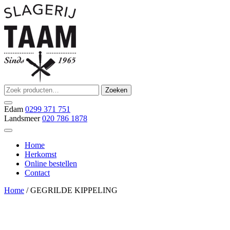
Ga
naar
de
inhoud
Zoeken
Zoeken
Slagerij Taam
slager
naar:
Edam
0299 371 751
Landsmeer
020 786 1878
Home
Herkomst
Online bestellen
Contact
Home
/ GEGRILDE KIPPELING