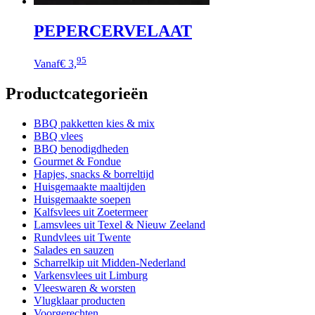
PEPERCERVELAAT
Dit
95
Vanaf
€ 3,
product
heeft
Productcategorieën
meerdere
variaties.
Deze
BBQ pakketten kies & mix
optie
BBQ vlees
kan
BBQ benodigdheden
gekozen
Gourmet & Fondue
worden
Hapjes, snacks & borreltijd
op
Huisgemaakte maaltijden
de
Huisgemaakte soepen
productpagina
Kalfsvlees uit Zoetermeer
Lamsvlees uit Texel & Nieuw Zeeland
Rundvlees uit Twente
Salades en sauzen
Scharrelkip uit Midden-Nederland
Varkensvlees uit Limburg
Vleeswaren & worsten
Vlugklaar producten
Voorgerechten