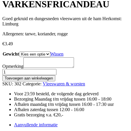
VARKENSFRICANDEAU
Goed gekruid en dungesneden vleeswaren uit de ham Herkomst:
Limburg
Allergenen: tarwe, koriander, rogge
€
3.49
Gewicht
Wissen
Opmerking
GEGRILDE
VARKENSFRICANDEAU
Toevoegen aan winkelwagen
aantal
SKU:
302
Categorie:
Vleeswaren & worsten
Voor 23:59 besteld, de volgende dag geleverd
Bezorging Maandag t/m vrijdag tussen 16:00 - 18:00
Afhalen maandag t/m vrijdag tussen 16:00 - 17:30 uur
Afhalen zaterdag tussen 12:00 - 16:00
Gratis bezorging v.a. €20,-
Aanvullende informatie