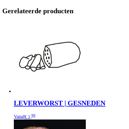
Gerelateerde producten
LEVERWORST | GESNEDEN
Dit
99
Vanaf
€ 1,
product
heeft