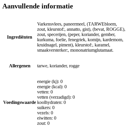
Aanvullende informatie
Varkensvlees, paneermeel, (TARWEbloem,
zout, kleurstof:, annatto, gist), (bevat, ROGGE),
zout, specerijen, (peper, koriander, gember,
Ingrediënten
kurkuma, foelie, fenegriek, komijn, kardemom,
kruidnagel, piment), kleurstof:, karamel,
smaakversterker:, mononatriumglutamaat.
Allergenen
tarwe, koriander, rogge
energie (kj): 0
energie (kcal): 0
vetten: 0
vetten (verzadigd): 0
Voedingswaarde
koolhydraten: 0
suikers: 0
vezels: 0
eiwitten: 0
zout: 0