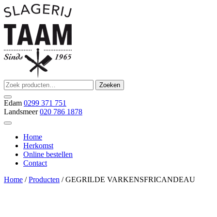
Ga
naar
de
inhoud
Zoeken
Zoeken
Slagerij Taam
slager
naar:
Edam
0299 371 751
Landsmeer
020 786 1878
Home
Herkomst
Online bestellen
Contact
Home
/
Producten
/ GEGRILDE VARKENSFRICANDEAU