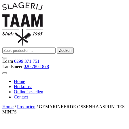
Ga
naar
de
inhoud
Zoeken
Zoeken
Slagerij Taam
slager
naar:
Edam
0299 371 751
Landsmeer
020 786 1878
Home
Herkomst
Online bestellen
Contact
Home
/
Producten
/ GEMARINEERDE OSSENHAASPUNTJES
MINI’S