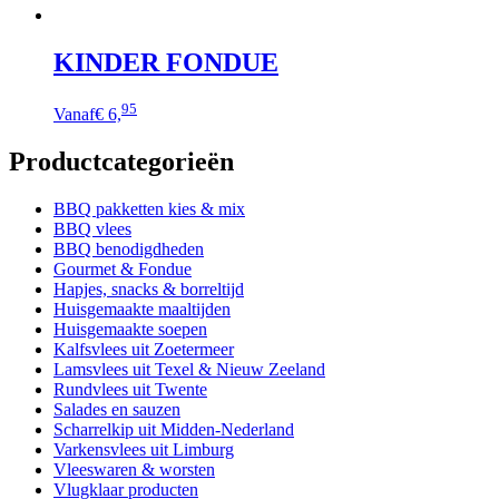
KINDER FONDUE
95
Vanaf
€ 6,
Productcategorieën
BBQ pakketten kies & mix
BBQ vlees
BBQ benodigdheden
Gourmet & Fondue
Hapjes, snacks & borreltijd
Huisgemaakte maaltijden
Huisgemaakte soepen
Kalfsvlees uit Zoetermeer
Lamsvlees uit Texel & Nieuw Zeeland
Rundvlees uit Twente
Salades en sauzen
Scharrelkip uit Midden-Nederland
Varkensvlees uit Limburg
Vleeswaren & worsten
Vlugklaar producten