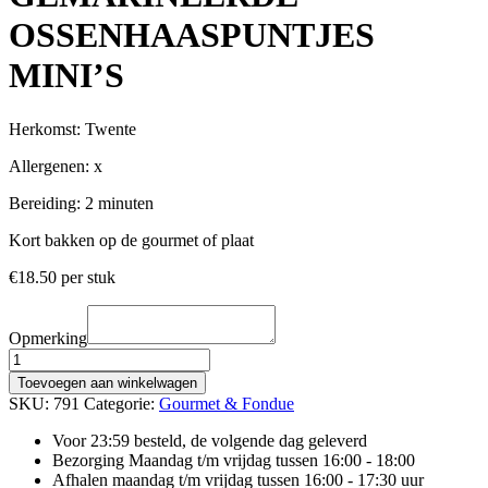
OSSENHAASPUNTJES
MINI’S
Herkomst: Twente
Allergenen: x
Bereiding: 2 minuten
Kort bakken op de gourmet of plaat
€
18.50
per stuk
Opmerking
GEMARINEERDE
OSSENHAASPUNTJES
Toevoegen aan winkelwagen
MINI'S
SKU:
791
Categorie:
Gourmet & Fondue
aantal
Voor 23:59 besteld, de volgende dag geleverd
Bezorging Maandag t/m vrijdag tussen 16:00 - 18:00
Afhalen maandag t/m vrijdag tussen 16:00 - 17:30 uur