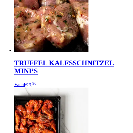
TRUFFEL KALFSSCHNITZEL
MINI’S
90
Vanaf
€ 9,