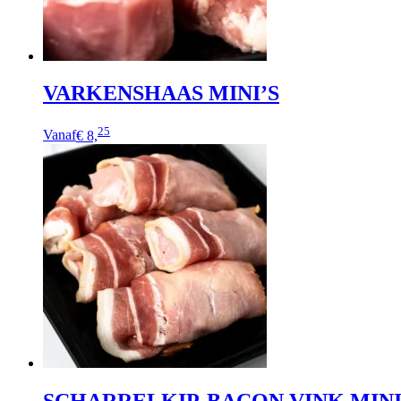
VARKENSHAAS MINI’S
25
Vanaf
€ 8,
SCHARRELKIP-BACON VINK MINI