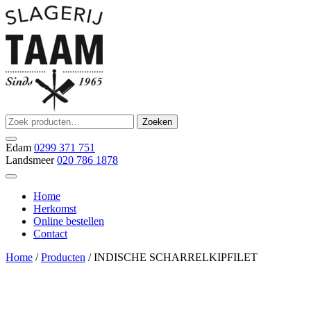
Ga
naar
de
inhoud
Zoeken
Zoeken
Slagerij Taam
slager
naar:
Edam
0299 371 751
Landsmeer
020 786 1878
Home
Herkomst
Online bestellen
Contact
Home
/
Producten
/ INDISCHE SCHARRELKIPFILET