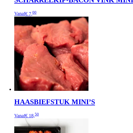
00
Vanaf
€ 7,
HAASBIEFSTUK MINI’S
50
Vanaf
€ 18,