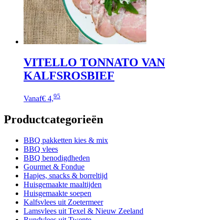
VITELLO TONNATO VAN
KALFSROSBIEF
95
Vanaf
€ 4,
Productcategorieën
BBQ pakketten kies & mix
BBQ vlees
BBQ benodigdheden
Gourmet & Fondue
Hapjes, snacks & borreltijd
Huisgemaakte maaltijden
Huisgemaakte soepen
Kalfsvlees uit Zoetermeer
Lamsvlees uit Texel & Nieuw Zeeland
Rundvlees uit Twente