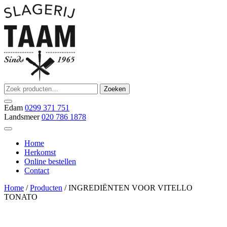
Ga
naar
de
inhoud
Zoeken
Zoeken
Slagerij Taam
slager
naar:
Edam
0299 371 751
Landsmeer
020 786 1878
Home
Herkomst
Online bestellen
Contact
Home
/
Producten
/ INGREDIËNTEN VOOR VITELLO
TONATO