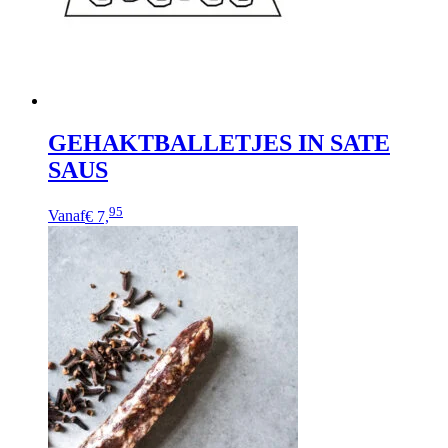
worden
op
de
productpagina
GEHAKTBALLETJES IN SATE
SAUS
95
Vanaf
€ 7,