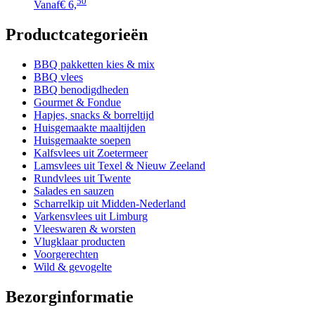
50
Vanaf
€ 6,
Productcategorieën
BBQ pakketten kies & mix
BBQ vlees
BBQ benodigdheden
Gourmet & Fondue
Hapjes, snacks & borreltijd
Huisgemaakte maaltijden
Huisgemaakte soepen
Kalfsvlees uit Zoetermeer
Lamsvlees uit Texel & Nieuw Zeeland
Rundvlees uit Twente
Salades en sauzen
Scharrelkip uit Midden-Nederland
Varkensvlees uit Limburg
Vleeswaren & worsten
Vlugklaar producten
Voorgerechten
Wild & gevogelte
Bezorginformatie