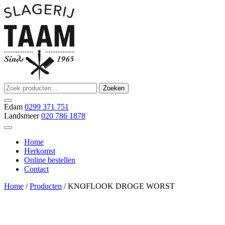
Ga
naar
de
inhoud
Zoeken
Zoeken
Slagerij Taam
slager
naar:
Edam
0299 371 751
Landsmeer
020 786 1878
Home
Herkomst
Online bestellen
Contact
Home
/
Producten
/ KNOFLOOK DROGE WORST