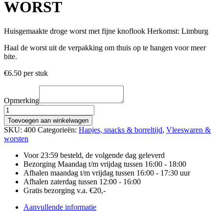
WORST
Huisgemaakte droge worst met fijne knoflook Herkomst: Limburg
Haal de worst uit de verpakking om thuis op te hangen voor meer
bite.
€
6.50
per stuk
Opmerking
KNOFLOOK
DROGE
Toevoegen aan winkelwagen
WORST
SKU:
400
Categorieën:
Hapjes, snacks & borreltijd
,
Vleeswaren &
aantal
worsten
Voor 23:59 besteld, de volgende dag geleverd
Bezorging Maandag t/m vrijdag tussen 16:00 - 18:00
Afhalen maandag t/m vrijdag tussen 16:00 - 17:30 uur
Afhalen zaterdag tussen 12:00 - 16:00
Gratis bezorging v.a. €20,-
Aanvullende informatie