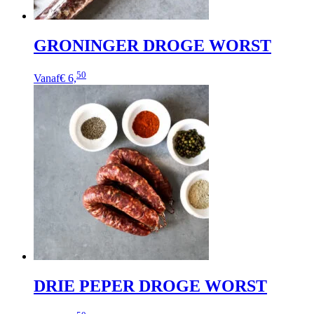
GRONINGER DROGE WORST
50
Vanaf
€ 6,
DRIE PEPER DROGE WORST