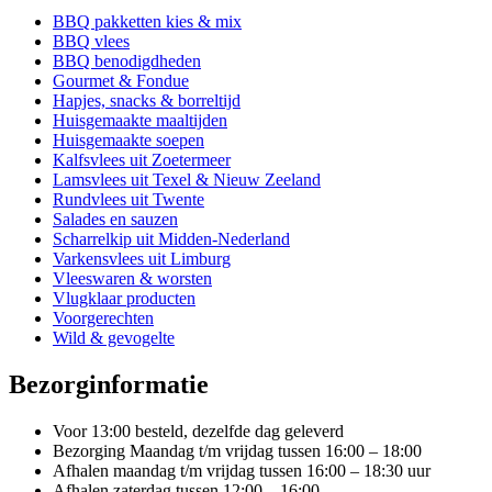
variaties.
Deze
BBQ pakketten kies & mix
optie
BBQ vlees
kan
BBQ benodigdheden
gekozen
Gourmet & Fondue
worden
Hapjes, snacks & borreltijd
op
Huisgemaakte maaltijden
de
Huisgemaakte soepen
productpagina
Kalfsvlees uit Zoetermeer
Lamsvlees uit Texel & Nieuw Zeeland
Rundvlees uit Twente
Salades en sauzen
Scharrelkip uit Midden-Nederland
Varkensvlees uit Limburg
Vleeswaren & worsten
Vlugklaar producten
Voorgerechten
Wild & gevogelte
Bezorginformatie
Voor 13:00 besteld, dezelfde dag geleverd
Bezorging Maandag t/m vrijdag tussen 16:00 – 18:00
Afhalen maandag t/m vrijdag tussen 16:00 – 18:30 uur
Afhalen zaterdag tussen 12:00 – 16:00