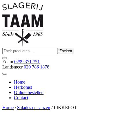
Ga
naar
de
inhoud
Zoeken
Zoeken
Slagerij Taam
slager
naar:
Edam
0299 371 751
Landsmeer
020 786 1878
Home
Herkomst
Online bestellen
Contact
Home
/
Salades en sauzen
/ LIKKEPOT