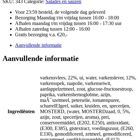
SKU:
343
Categorie:
Salades en sauzen
Voor 23:59 besteld, de volgende dag geleverd
Bezorging Maandag t/m vrijdag tussen 16:00 - 18:00
Afhalen maandag t/m vrijdag tussen 16:00 - 17:30 uur
Afhalen zaterdag tussen 12:00 - 16:00
Gratis bezorging v.a. €20,-
Aanvullende informatie
Aanvullende informatie
varkensvlees, 22%, ui, water, varkenslever, 12%,
varkensspek, raapolie, varkenseiwit,
aardappelzetmeel, zout, glucose-fructosestroop,
paprika, varkenshemoglobine, azijn,
maÃ¯szetmeel, peterselie, tomatenpuree,
scharrelEIgeel, suiker, kruiden, en, specerijen,
Ingrediënten
MOSTERD, (water, MOSTERDzaad, 0, 5%,
azijn, zout, specerijen, aroma), prei,
conserveermiddel, (E202, E250), antioxidant,
(E300, E385), gistextract, voedingszuur, (E260,
E330), gemodificeerd, zetmeel, gemodificeerd,
maiszetmeel, verdikkingsmiddel, (E412),