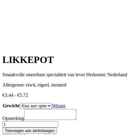
LIKKEPOT
Smaakvolle smeerbare specialiteit van lever Herkomst: Nederland
Allergenen: eiwit, eigeel, mosterd
Prijsklasse:
€
3.44
-
€
5.72
€3.44
Gewicht
tot
Wissen
€5.72
Opmerking
LIKKEPOT
aantal
Toevoegen aan winkelwagen