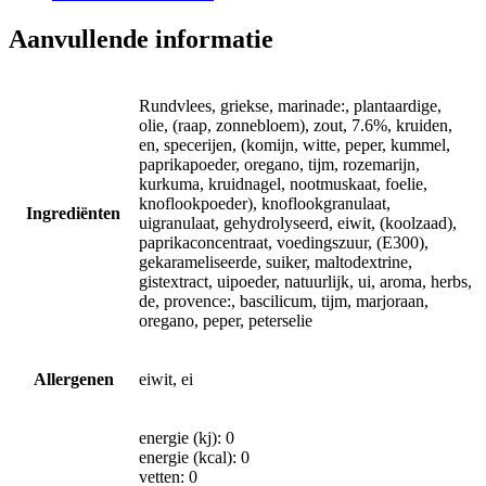
Aanvullende informatie
Rundvlees, griekse, marinade:, plantaardige,
olie, (raap, zonnebloem), zout, 7.6%, kruiden,
en, specerijen, (komijn, witte, peper, kummel,
paprikapoeder, oregano, tijm, rozemarijn,
kurkuma, kruidnagel, nootmuskaat, foelie,
knoflookpoeder), knoflookgranulaat,
Ingrediënten
uigranulaat, gehydrolyseerd, eiwit, (koolzaad),
paprikaconcentraat, voedingszuur, (E300),
gekarameliseerde, suiker, maltodextrine,
gistextract, uipoeder, natuurlijk, ui, aroma, herbs,
de, provence:, bascilicum, tijm, marjoraan,
oregano, peper, peterselie
Allergenen
eiwit, ei
energie (kj): 0
energie (kcal): 0
vetten: 0