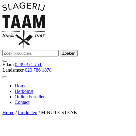
Ga
naar
de
inhoud
Zoeken
Zoeken
Slagerij Taam
slager
naar:
Edam
0299 371 751
Landsmeer
020 786 1878
Home
Herkomst
Online bestellen
Contact
Home
/
Producten
/ MINUTE STEAK