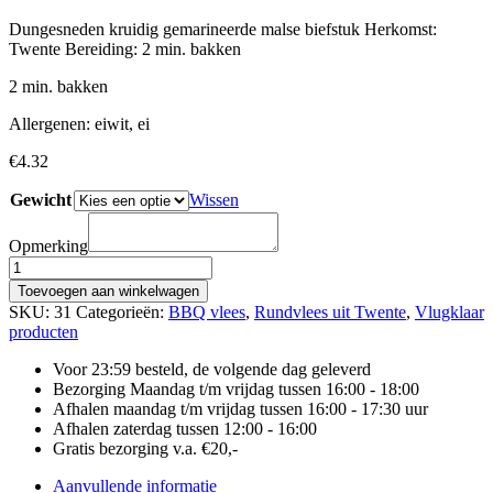
Dungesneden kruidig gemarineerde malse biefstuk Herkomst:
Twente Bereiding: 2 min. bakken
2 min. bakken
Allergenen: eiwit, ei
€
4.32
Gewicht
Wissen
Opmerking
MINUTE
STEAK
Toevoegen aan winkelwagen
aantal
SKU:
31
Categorieën:
BBQ vlees
,
Rundvlees uit Twente
,
Vlugklaar
producten
Voor 23:59 besteld, de volgende dag geleverd
Bezorging Maandag t/m vrijdag tussen 16:00 - 18:00
Afhalen maandag t/m vrijdag tussen 16:00 - 17:30 uur
Afhalen zaterdag tussen 12:00 - 16:00
Gratis bezorging v.a. €20,-
Aanvullende informatie