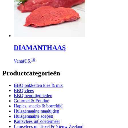
gekozen
worden
op
de
productpagina
DIAMANTHAAS
Dit
10
Vanaf
€ 5,
product
heeft
Productcategorieën
meerdere
variaties.
Deze
BBQ pakketten kies & mix
optie
BBQ vlees
kan
BBQ benodigdheden
gekozen
Gourmet & Fondue
worden
Hapjes, snacks & borreltijd
op
Huisgemaakte maaltijden
de
Huisgemaakte soepen
productpagina
Kalfsvlees uit Zoetermeer
Lamsvlees uit Texel & Nieuw Zeeland