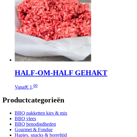
variaties.
Deze
optie
kan
gekozen
worden
op
de
productpagina
HALF-OM-HALF GEHAKT
Dit
60
Vanaf
€ 1,
product
heeft
Productcategorieën
meerdere
variaties.
Deze
BBQ pakketten kies & mix
optie
BBQ vlees
kan
BBQ benodigdheden
gekozen
Gourmet & Fondue
worden
Hapjes, snacks & borreltijd