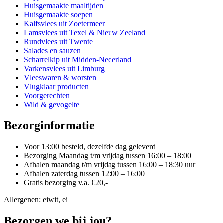
op
Huisgemaakte maaltijden
de
Huisgemaakte soepen
productpagina
Kalfsvlees uit Zoetermeer
Lamsvlees uit Texel & Nieuw Zeeland
Rundvlees uit Twente
Salades en sauzen
Scharrelkip uit Midden-Nederland
Varkensvlees uit Limburg
Vleeswaren & worsten
Vlugklaar producten
Voorgerechten
Wild & gevogelte
Bezorginformatie
Voor 13:00 besteld, dezelfde dag geleverd
Bezorging Maandag t/m vrijdag tussen 16:00 – 18:00
Afhalen maandag t/m vrijdag tussen 16:00 – 18:30 uur
Afhalen zaterdag tussen 12:00 – 16:00
Gratis bezorging v.a. €20,-
Allergenen: eiwit, ei
Bezorgen we bij jou?