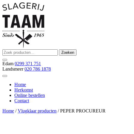
Ga
naar
de
inhoud
Zoeken
Zoeken
Slagerij Taam
slager
naar:
Edam
0299 371 751
Landsmeer
020 786 1878
Home
Herkomst
Online bestellen
Contact
Home
/
Vlugklaar producten
/ PEPER PROCUREUR