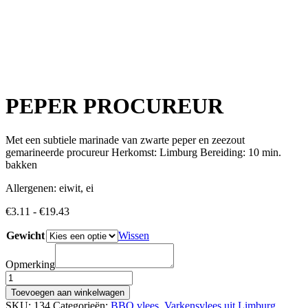
PEPER PROCUREUR
Met een subtiele marinade van zwarte peper en zeezout
gemarineerde procureur Herkomst: Limburg Bereiding: 10 min.
bakken
Allergenen: eiwit, ei
Prijsklasse:
€
3.11
-
€
19.43
€3.11
Gewicht
tot
Wissen
€19.43
Opmerking
PEPER
PROCUREUR
Toevoegen aan winkelwagen
aantal
SKU:
134
Categorieën:
BBQ vlees
,
Varkensvlees uit Limburg
,