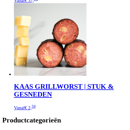
Vanaf
€ 37,
KAAS GRILLWORST | STUK &
GESNEDEN
Dit
59
Vanaf
€ 2,
product
heeft
Productcategorieën
meerdere
variaties.