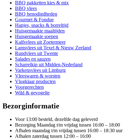
Deze
BBQ pakketten kies & mix
optie
BBQ vlees
kan
BBQ benodigdheden
gekozen
Gourmet & Fondue
worden
Hapjes, snacks & borreltijd
op
Huisgemaakte maaltijden
de
Huisgemaakte soepen
productpagina
Kalfsvlees uit Zoetermeer
Lamsvlees uit Texel & Nieuw Zeeland
Rundvlees uit Twente
Salades en sauzen
Scharrelkip uit Midden-Nederland
Varkensvlees uit Limburg
Vleeswaren & worsten
Vlugklaar producten
Voorgerechten
Wild & gevogelte
Bezorginformatie
Voor 13:00 besteld, dezelfde dag geleverd
Bezorging Maandag t/m vrijdag tussen 16:00 – 18:00
Afhalen maandag t/m vrijdag tussen 16:00 – 18:30 uur
Afhalen zaterdag tussen 12:00 – 16:00