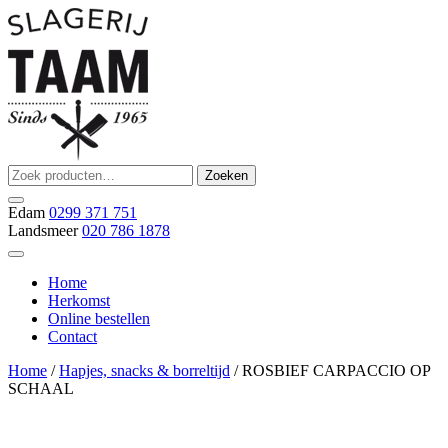
Ga
naar
de
inhoud
Zoeken
Zoeken
Slagerij Taam
slager
naar:
Edam
0299 371 751
Landsmeer
020 786 1878
Home
Herkomst
Online bestellen
Contact
Home
/
Hapjes, snacks & borreltijd
/ ROSBIEF CARPACCIO OP
SCHAAL