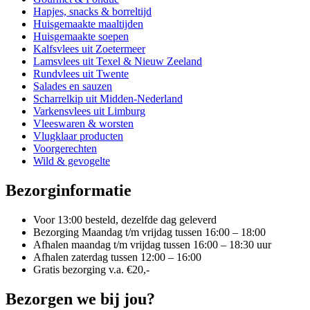
worden
Hapjes, snacks & borreltijd
op
Huisgemaakte maaltijden
de
Huisgemaakte soepen
productpagina
Kalfsvlees uit Zoetermeer
Lamsvlees uit Texel & Nieuw Zeeland
Rundvlees uit Twente
Salades en sauzen
Scharrelkip uit Midden-Nederland
Varkensvlees uit Limburg
Vleeswaren & worsten
Vlugklaar producten
Voorgerechten
Wild & gevogelte
Bezorginformatie
Voor 13:00 besteld, dezelfde dag geleverd
Bezorging Maandag t/m vrijdag tussen 16:00 – 18:00
Afhalen maandag t/m vrijdag tussen 16:00 – 18:30 uur
Afhalen zaterdag tussen 12:00 – 16:00
Gratis bezorging v.a. €20,-
Bezorgen we bij jou?