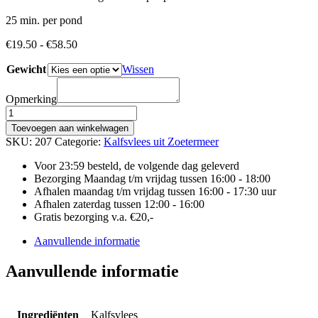
25 min. per pond
Prijsklasse:
€
19.50
-
€
58.50
€19.50
Gewicht
tot
Wissen
€58.50
Opmerking
ROSÉ
KALFSROLLADE
Toevoegen aan winkelwagen
aantal
SKU:
207
Categorie:
Kalfsvlees uit Zoetermeer
Voor 23:59 besteld, de volgende dag geleverd
Bezorging Maandag t/m vrijdag tussen 16:00 - 18:00
Afhalen maandag t/m vrijdag tussen 16:00 - 17:30 uur
Afhalen zaterdag tussen 12:00 - 16:00
Gratis bezorging v.a. €20,-
Aanvullende informatie
Aanvullende informatie
Ingrediënten
Kalfsvlees