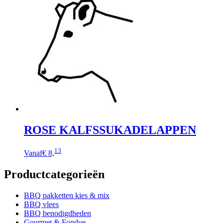
meerdere
variaties.
Deze
optie
kan
gekozen
worden
op
de
productpagina
ROSE KALFSSUKADELAPPEN
Dit
13
Vanaf
€ 8,
product
heeft
Productcategorieën
meerdere
variaties.
Deze
BBQ pakketten kies & mix
optie
BBQ vlees
kan
BBQ benodigdheden
gekozen
Gourmet & Fondue