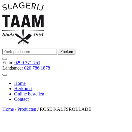
Ga
naar
de
inhoud
Zoeken
Zoeken
Slagerij Taam
slager
naar:
Edam
0299 371 751
Landsmeer
020 786 1878
Home
Herkomst
Online bestellen
Contact
Home
/
Producten
/ ROSÉ KALFSROLLADE