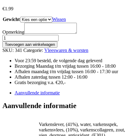
€
1.99
Gewicht
Wissen
Opmerking
SAKSISCHE
LEVERWORST
Toevoegen aan winkelwagen
aantal
SKU:
341
Categorie:
Vleeswaren & worsten
Voor 23:59 besteld, de volgende dag geleverd
Bezorging Maandag t/m vrijdag tussen 16:00 - 18:00
Afhalen maandag t/m vrijdag tussen 16:00 - 17:30 uur
Afhalen zaterdag tussen 12:00 - 16:00
Gratis bezorging v.a. €20,-
Aanvullende informatie
Aanvullende informatie
Varkenslever, (41%), water, varkensspek,
varkensvlees, (10%), varkenscollageen, zout,
uien, dextrose, antioxidant, (E301),