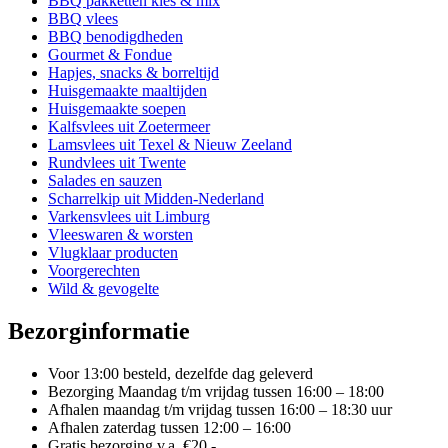
Deze
BBQ pakketten kies & mix
optie
BBQ vlees
kan
BBQ benodigdheden
gekozen
Gourmet & Fondue
worden
Hapjes, snacks & borreltijd
op
Huisgemaakte maaltijden
de
Huisgemaakte soepen
productpagina
Kalfsvlees uit Zoetermeer
Lamsvlees uit Texel & Nieuw Zeeland
Rundvlees uit Twente
Salades en sauzen
Scharrelkip uit Midden-Nederland
Varkensvlees uit Limburg
Vleeswaren & worsten
Vlugklaar producten
Voorgerechten
Wild & gevogelte
Bezorginformatie
Voor 13:00 besteld, dezelfde dag geleverd
Bezorging Maandag t/m vrijdag tussen 16:00 – 18:00
Afhalen maandag t/m vrijdag tussen 16:00 – 18:30 uur
Afhalen zaterdag tussen 12:00 – 16:00
Gratis bezorging v.a. €20,-