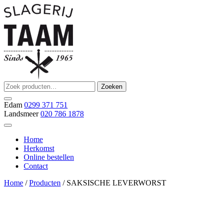
Ga
naar
de
inhoud
Zoeken
Zoeken
Slagerij Taam
slager
naar:
Edam
0299 371 751
Landsmeer
020 786 1878
Home
Herkomst
Online bestellen
Contact
Home
/
Producten
/ SAKSISCHE LEVERWORST