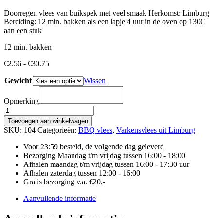
Doorregen vlees van buikspek met veel smaak Herkomst: Limburg
Bereiding: 12 min. bakken als een lapje 4 uur in de oven op 130C
aan een stuk
12 min. bakken
Prijsklasse:
€
2.56
-
€
30.75
€2.56
Gewicht
tot
Wissen
€30.75
Opmerking
SPEKLAP
|
Toevoegen aan winkelwagen
BUIKSPEK
SKU:
104
Categorieën:
BBQ vlees
,
Varkensvlees uit Limburg
aantal
Voor 23:59 besteld, de volgende dag geleverd
Bezorging Maandag t/m vrijdag tussen 16:00 - 18:00
Afhalen maandag t/m vrijdag tussen 16:00 - 17:30 uur
Afhalen zaterdag tussen 12:00 - 16:00
Gratis bezorging v.a. €20,-
Aanvullende informatie