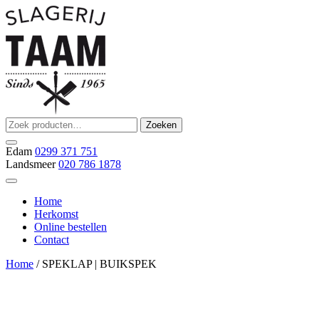
Ga
naar
de
inhoud
Zoeken
Zoeken
Slagerij Taam
slager
naar:
Edam
0299 371 751
Landsmeer
020 786 1878
Home
Herkomst
Online bestellen
Contact
Home
/ SPEKLAP | BUIKSPEK