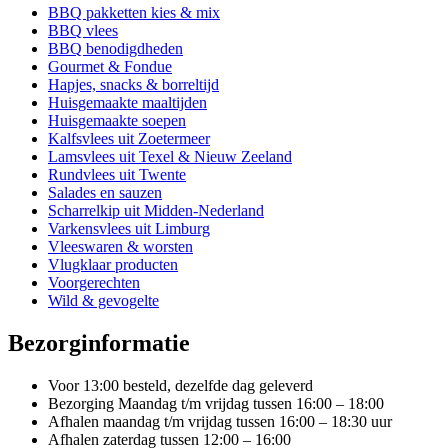
Deze
BBQ pakketten kies & mix
optie
BBQ vlees
kan
BBQ benodigdheden
gekozen
Gourmet & Fondue
worden
Hapjes, snacks & borreltijd
op
Huisgemaakte maaltijden
de
Huisgemaakte soepen
productpagina
Kalfsvlees uit Zoetermeer
Lamsvlees uit Texel & Nieuw Zeeland
Rundvlees uit Twente
Salades en sauzen
Scharrelkip uit Midden-Nederland
Varkensvlees uit Limburg
Vleeswaren & worsten
Vlugklaar producten
Voorgerechten
Wild & gevogelte
Bezorginformatie
Voor 13:00 besteld, dezelfde dag geleverd
Bezorging Maandag t/m vrijdag tussen 16:00 – 18:00
Afhalen maandag t/m vrijdag tussen 16:00 – 18:30 uur
Afhalen zaterdag tussen 12:00 – 16:00