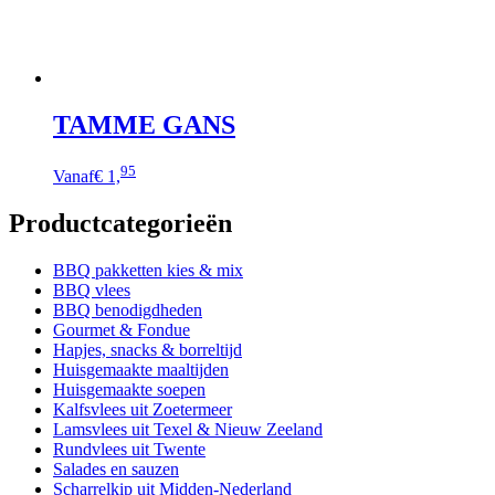
de
productpagina
TAMME GANS
Dit
95
Vanaf
€ 1,
product
heeft
Productcategorieën
meerdere
variaties.
Deze
BBQ pakketten kies & mix
optie
BBQ vlees
kan
BBQ benodigdheden
gekozen
Gourmet & Fondue
worden
Hapjes, snacks & borreltijd
op
Huisgemaakte maaltijden
de
Huisgemaakte soepen
productpagina
Kalfsvlees uit Zoetermeer
Lamsvlees uit Texel & Nieuw Zeeland
Rundvlees uit Twente
Salades en sauzen
Scharrelkip uit Midden-Nederland