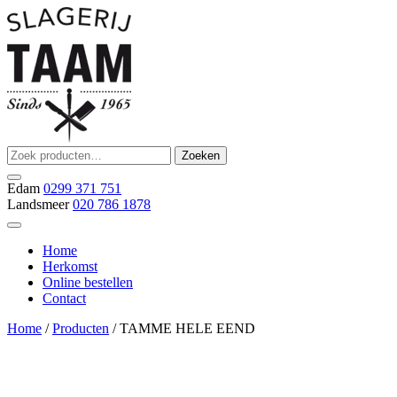
Ga
naar
de
inhoud
Zoeken
Zoeken
Slagerij Taam
slager
naar:
Edam
0299 371 751
Landsmeer
020 786 1878
Home
Herkomst
Online bestellen
Contact
Home
/
Producten
/ TAMME HELE EEND