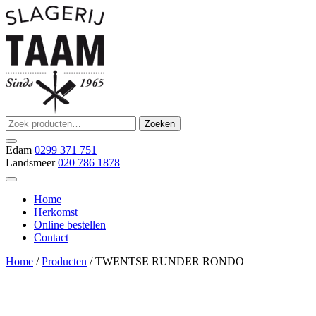
Ga
naar
de
inhoud
Zoeken
Zoeken
Slagerij Taam
slager
naar:
Edam
0299 371 751
Landsmeer
020 786 1878
Home
Herkomst
Online bestellen
Contact
Home
/
Producten
/ TWENTSE RUNDER RONDO