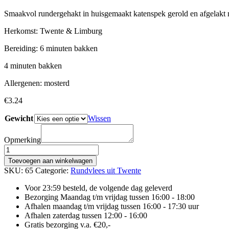
Smaakvol rundergehakt in huisgemaakt katenspek gerold en afgelakt 
Herkomst: Twente & Limburg
Bereiding: 6 minuten bakken
4 minuten bakken
Allergenen: mosterd
€
3.24
Gewicht
Wissen
Opmerking
TWENTSE
RUNDER
Toevoegen aan winkelwagen
RONDO
SKU:
65
Categorie:
Rundvlees uit Twente
aantal
Voor 23:59 besteld, de volgende dag geleverd
Bezorging Maandag t/m vrijdag tussen 16:00 - 18:00
Afhalen maandag t/m vrijdag tussen 16:00 - 17:30 uur
Afhalen zaterdag tussen 12:00 - 16:00
Gratis bezorging v.a. €20,-