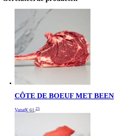
CÔTE DE BOEUF MET BEEN
Dit
25
Vanaf
€ 61,
product
heeft
meerdere
variaties.
Deze