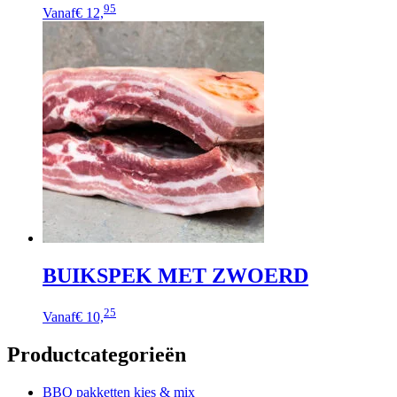
Dit
95
Vanaf
€ 12,
product
heeft
meerdere
variaties.
Deze
optie
kan
gekozen
worden
op
de
productpagina
BUIKSPEK MET ZWOERD
Dit
25
Vanaf
€ 10,
product
heeft
Productcategorieën
meerdere
variaties.
Deze
BBQ pakketten kies & mix