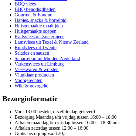
optie
BBQ vlees
kan
BBQ benodigdheden
gekozen
Gourmet & Fondue
worden
Hapjes, snacks & borreltijd
op
Huisgemaakte maaltijden
de
Huisgemaakte soepen
productpagina
Kalfsvlees uit Zoetermeer
Lamsvlees uit Texel & Nieuw Zeeland
Rundvlees uit Twente
Salades en sauzen
Scharrelkip uit Midden-Nederland
Varkensvlees uit Limburg
Vleeswaren & worsten
Vlugklaar producten
Voorgerechten
Wild & gevogelte
Bezorginformatie
Voor 13:00 besteld, dezelfde dag geleverd
Bezorging Maandag t/m vrijdag tussen 16:00 – 18:00
Afhalen maandag t/m vrijdag tussen 16:00 – 18:30 uur
Afhalen zaterdag tussen 12:00 – 16:00
Gratis bezorging v.a. €20,-