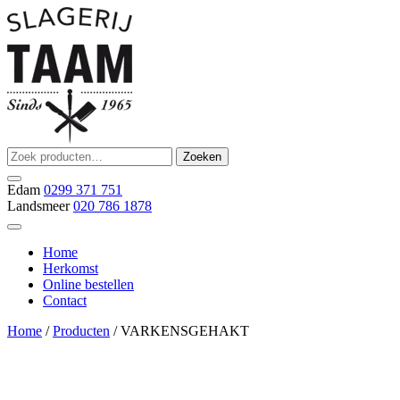
Ga
naar
de
inhoud
Zoeken
Zoeken
Slagerij Taam
slager
naar:
Edam
0299 371 751
Landsmeer
020 786 1878
Home
Herkomst
Online bestellen
Contact
Home
/
Producten
/ VARKENSGEHAKT