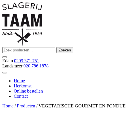
Ga
naar
de
inhoud
Zoeken
Zoeken
Slagerij Taam
slager
naar:
Edam
0299 371 751
Landsmeer
020 786 1878
Home
Herkomst
Online bestellen
Contact
Home
/
Producten
/ VEGETARISCHE GOURMET EN FONDUE