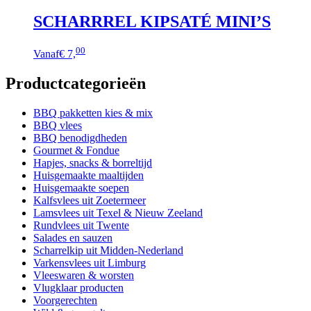
SCHARRREL KIPSATÉ MINI’S
00
Vanaf
€ 7,
Productcategorieën
BBQ pakketten kies & mix
BBQ vlees
BBQ benodigdheden
Gourmet & Fondue
Hapjes, snacks & borreltijd
Huisgemaakte maaltijden
Huisgemaakte soepen
Kalfsvlees uit Zoetermeer
Lamsvlees uit Texel & Nieuw Zeeland
Rundvlees uit Twente
Salades en sauzen
Scharrelkip uit Midden-Nederland
Varkensvlees uit Limburg
Vleeswaren & worsten
Vlugklaar producten
Voorgerechten