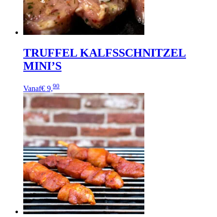
TRUFFEL KALFSSCHNITZEL
MINI’S
90
Vanaf
€ 9,