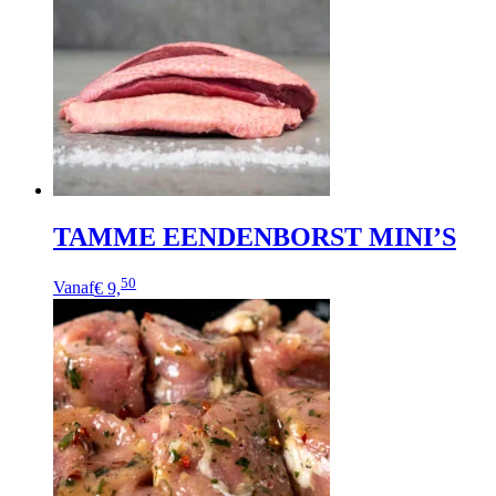
TAMME EENDENBORST MINI’S
50
Vanaf
€ 9,