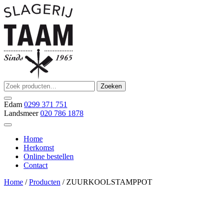
Ga
naar
de
inhoud
Zoeken
Zoeken
Slagerij Taam
slager
naar:
Edam
0299 371 751
Landsmeer
020 786 1878
Home
Herkomst
Online bestellen
Contact
Home
/
Producten
/ ZUURKOOLSTAMPPOT