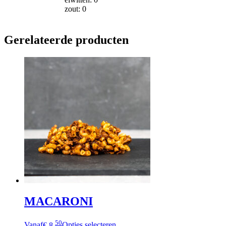
zout: 0
Gerelateerde producten
MACARONI
50
Vanaf
€ 8,
Opties selecteren