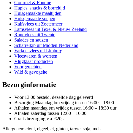
gekozen
Gourmet & Fondue
worden
Hapjes, snacks & borreltijd
op
Huisgemaakte maaltijden
de
Huisgemaakte soepen
productpagina
Kalfsvlees uit Zoetermeer
Lamsvlees uit Texel & Nieuw Zeeland
Rundvlees uit Twente
Salades en sauzen
Scharrelkip uit Midden-Nederland
Varkensvlees uit Limburg
Vleeswaren & worsten
Vlugklaar producten
Voorgerechten
Wild & gevogelte
Bezorginformatie
Voor 13:00 besteld, dezelfde dag geleverd
Bezorging Maandag t/m vrijdag tussen 16:00 – 18:00
Afhalen maandag t/m vrijdag tussen 16:00 – 18:30 uur
Afhalen zaterdag tussen 12:00 – 16:00
Gratis bezorging v.a. €20,-
Allergenen: eiwit, eigeel, ei, gluten, tarwe, soja, melk