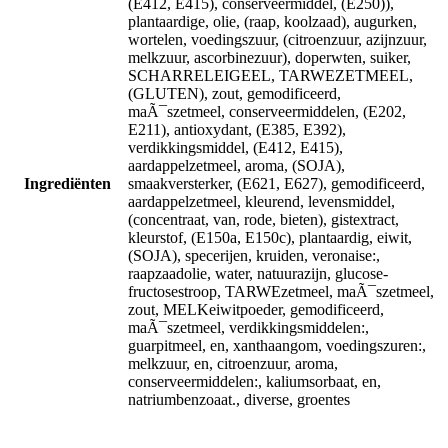
(E412, E415), conserveermiddel, (E250)),
plantaardige, olie, (raap, koolzaad), augurken,
wortelen, voedingszuur, (citroenzuur, azijnzuur,
melkzuur, ascorbinezuur), doperwten, suiker,
SCHARRELEIGEEL, TARWEZETMEEL,
(GLUTEN), zout, gemodificeerd,
maÃ¯szetmeel, conserveermiddelen, (E202,
E211), antioxydant, (E385, E392),
verdikkingsmiddel, (E412, E415),
aardappelzetmeel, aroma, (SOJA),
Ingrediënten
smaakversterker, (E621, E627), gemodificeerd,
aardappelzetmeel, kleurend, levensmiddel,
(concentraat, van, rode, bieten), gistextract,
kleurstof, (E150a, E150c), plantaardig, eiwit,
(SOJA), specerijen, kruiden, veronaise:,
raapzaadolie, water, natuurazijn, glucose-
fructosestroop, TARWEzetmeel, maÃ¯szetmeel,
zout, MELKeiwitpoeder, gemodificeerd,
maÃ¯szetmeel, verdikkingsmiddelen:,
guarpitmeel, en, xanthaangom, voedingszuren:,
melkzuur, en, citroenzuur, aroma,
conserveermiddelen:, kaliumsorbaat, en,
natriumbenzoaat., diverse, groentes