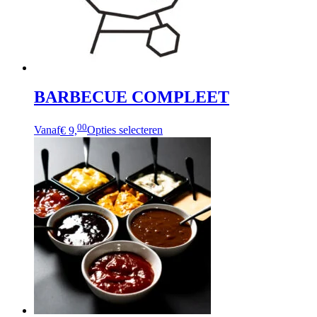
BARBECUE COMPLEET
00
Vanaf
€ 9,
Opties selecteren