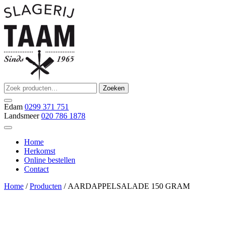
Ga
naar
de
inhoud
Zoeken
Zoeken
Slagerij Taam
slager
naar:
Edam
0299 371 751
Landsmeer
020 786 1878
Home
Herkomst
Online bestellen
Contact
Home
/
Producten
/ AARDAPPELSALADE 150 GRAM