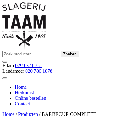
Ga
naar
de
inhoud
Zoeken
Zoeken
Slagerij Taam
slager
naar:
Edam
0299 371 751
Landsmeer
020 786 1878
Home
Herkomst
Online bestellen
Contact
Home
/
Producten
/ BARBECUE COMPLEET