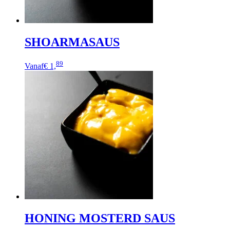
SHOARMASAUS
Dit
89
Vanaf
€ 1,
product
heeft
meerdere
variaties.
Deze
optie
kan
gekozen
worden
op
de
productpagina
HONING MOSTERD SAUS