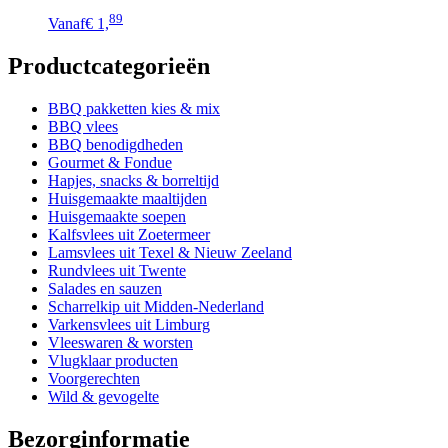
Dit
89
Vanaf
€ 1,
product
heeft
Productcategorieën
meerdere
variaties.
Deze
BBQ pakketten kies & mix
optie
BBQ vlees
kan
BBQ benodigdheden
gekozen
Gourmet & Fondue
worden
Hapjes, snacks & borreltijd
op
Huisgemaakte maaltijden
de
Huisgemaakte soepen
productpagina
Kalfsvlees uit Zoetermeer
Lamsvlees uit Texel & Nieuw Zeeland
Rundvlees uit Twente
Salades en sauzen
Scharrelkip uit Midden-Nederland
Varkensvlees uit Limburg
Vleeswaren & worsten
Vlugklaar producten
Voorgerechten
Wild & gevogelte
Bezorginformatie