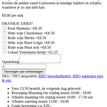
leveren dit pakket vanaf 6 personen in handige bakken en schalen,
waardoor je zo aan tafel kan.
€
9.00
per stuk
DRANKJE ERBIJ?
Rosé Mantalus
+€8.50
Witte wijn Chardonnay
+€8.50
Rode wijn Merlot
+€8.50
Witte wijn Pinot Grigio
+€8.50
Rode wijn Pinot noir
+€8.50
Lokaal Volendams biertje
+€2.25
Opmerking
BARBECUE
COMPLEET
Toevoegen aan winkelwagen
aantal
SKU:
709
Categorieën:
BBQ benodigdheden
,
BBQ pakketten kies
& mix
Voor 23:59 besteld, de volgende dag geleverd
Bezorging Maandag t/m vrijdag tussen 16:00 - 18:00
Afhalen maandag t/m vrijdag tussen 16:00 - 17:30 uur
Afhalen zaterdag tussen 12:00 - 16:00
Gratis bezorging v.a. €20,-