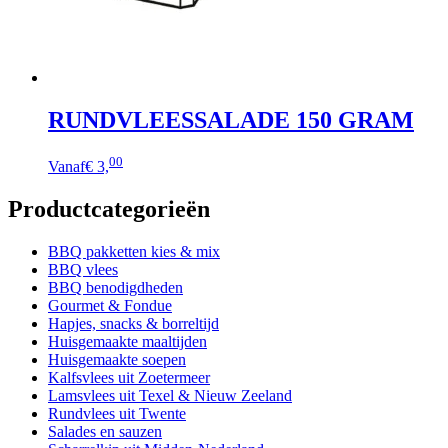
RUNDVLEESSALADE 150 GRAM
00
Vanaf
€ 3,
Productcategorieën
BBQ pakketten kies & mix
BBQ vlees
BBQ benodigdheden
Gourmet & Fondue
Hapjes, snacks & borreltijd
Huisgemaakte maaltijden
Huisgemaakte soepen
Kalfsvlees uit Zoetermeer
Lamsvlees uit Texel & Nieuw Zeeland
Rundvlees uit Twente
Salades en sauzen