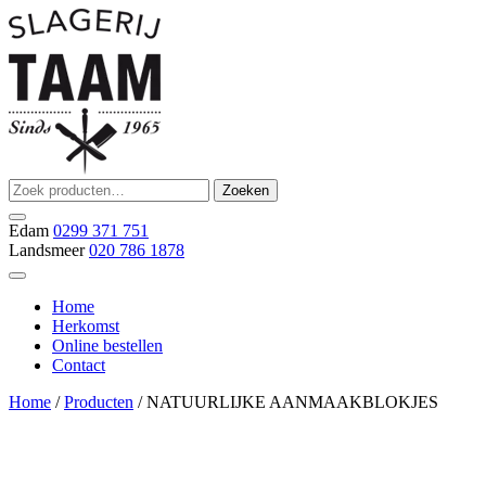
Ga
naar
de
inhoud
Zoeken
Zoeken
Slagerij Taam
slager
naar:
Edam
0299 371 751
Landsmeer
020 786 1878
Home
Herkomst
Online bestellen
Contact
Home
/
Producten
/ NATUURLIJKE AANMAAKBLOKJES