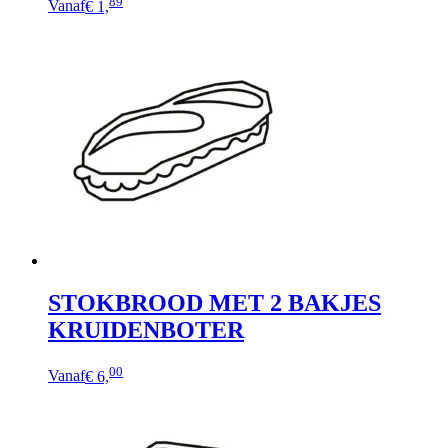
Dit
89
Vanaf
€ 1,
product
heeft
meerdere
variaties.
Deze
optie
kan
gekozen
worden
op
de
productpagina
STOKBROOD MET 2 BAKJES
KRUIDENBOTER
00
Vanaf
€ 6,