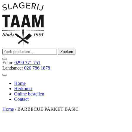
Ga
naar
de
inhoud
Zoeken
Zoeken
Slagerij Taam
slager
naar:
Edam
0299 371 751
Landsmeer
020 786 1878
Home
Herkomst
Online bestellen
Contact
Home
/ BARBECUE PAKKET BASIC