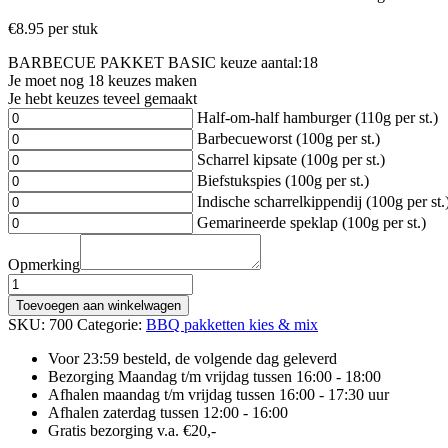
€
8.95
per stuk
BARBECUE PAKKET BASIC
keuze aantal:
18
Je moet nog
18
keuzes maken
Je hebt
keuzes teveel gemaakt
Half-om-half hamburger (110g per st.)
Barbecueworst (100g per st.)
Scharrel kipsate (100g per st.)
Biefstukspies (100g per st.)
Indische scharrelkippendij (100g per st.
Gemarineerde speklap (100g per st.)
Opmerking
BARBECUE
PAKKET
Toevoegen aan winkelwagen
BASIC
SKU:
700
Categorie:
BBQ pakketten kies & mix
aantal
Voor 23:59 besteld, de volgende dag geleverd
Bezorging Maandag t/m vrijdag tussen 16:00 - 18:00
Afhalen maandag t/m vrijdag tussen 16:00 - 17:30 uur
Afhalen zaterdag tussen 12:00 - 16:00
Gratis bezorging v.a. €20,-