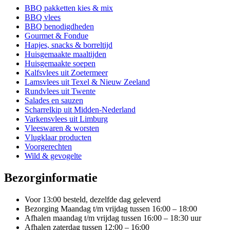
BBQ pakketten kies & mix
BBQ vlees
BBQ benodigdheden
Gourmet & Fondue
Hapjes, snacks & borreltijd
Huisgemaakte maaltijden
Huisgemaakte soepen
Kalfsvlees uit Zoetermeer
Lamsvlees uit Texel & Nieuw Zeeland
Rundvlees uit Twente
Salades en sauzen
Scharrelkip uit Midden-Nederland
Varkensvlees uit Limburg
Vleeswaren & worsten
Vlugklaar producten
Voorgerechten
Wild & gevogelte
Bezorginformatie
Voor 13:00 besteld, dezelfde dag geleverd
Bezorging Maandag t/m vrijdag tussen 16:00 – 18:00
Afhalen maandag t/m vrijdag tussen 16:00 – 18:30 uur
Afhalen zaterdag tussen 12:00 – 16:00