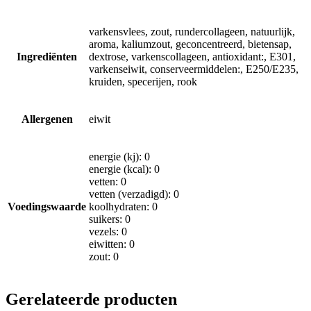
varkensvlees, zout, rundercollageen, natuurlijk,
aroma, kaliumzout, geconcentreerd, bietensap,
Ingrediënten
dextrose, varkenscollageen, antioxidant:, E301,
varkenseiwit, conserveermiddelen:, E250/E235,
kruiden, specerijen, rook
Allergenen
eiwit
energie (kj): 0
energie (kcal): 0
vetten: 0
vetten (verzadigd): 0
Voedingswaarde
koolhydraten: 0
suikers: 0
vezels: 0
eiwitten: 0
zout: 0
Gerelateerde producten