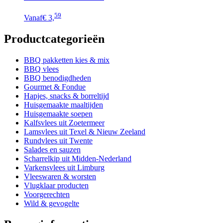
Dit
59
Vanaf
€ 3,
product
heeft
Productcategorieën
meerdere
variaties.
Deze
BBQ pakketten kies & mix
optie
BBQ vlees
kan
BBQ benodigdheden
gekozen
Gourmet & Fondue
worden
Hapjes, snacks & borreltijd
op
Huisgemaakte maaltijden
de
Huisgemaakte soepen
productpagina
Kalfsvlees uit Zoetermeer
Lamsvlees uit Texel & Nieuw Zeeland
Rundvlees uit Twente
Salades en sauzen
Scharrelkip uit Midden-Nederland
Varkensvlees uit Limburg
Vleeswaren & worsten
Vlugklaar producten
Voorgerechten
Wild & gevogelte