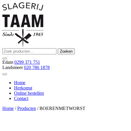
Ga
naar
de
inhoud
Zoeken
Zoeken
Slagerij Taam
slager
naar:
Edam
0299 371 751
Landsmeer
020 786 1878
Home
Herkomst
Online bestellen
Contact
Home
/
Producten
/ BOERENMETWORST