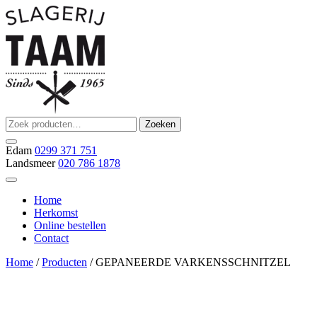
Ga
naar
de
inhoud
Zoeken
Zoeken
Slagerij Taam
slager
naar:
Edam
0299 371 751
Landsmeer
020 786 1878
Home
Herkomst
Online bestellen
Contact
Home
/
Producten
/ GEPANEERDE VARKENSSCHNITZEL