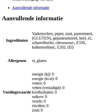
Aanvullende informatie
Aanvullende informatie
Varkensvlees, peper, zout, paneermeel,
(GLUTEN), gepasteuriseerd, heel, ei:,
Ingrediënten
scharrelheelei, citroenzuur:, E330,
kaliumsorbaat:, E202, (EI)
Allergenen
ei, gluten
energie (kj): 0
energie (kcal): 0
vetten: 0
vetten (verzadigd): 0
Voedingswaarde
koolhydraten: 0
suikers: 0
vezels: 0
eiwitten: 0
zout: 0