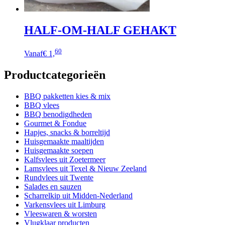
HALF-OM-HALF GEHAKT
Dit
60
Vanaf
€ 1,
product
heeft
Productcategorieën
meerdere
variaties.
Deze
BBQ pakketten kies & mix
optie
BBQ vlees
kan
BBQ benodigdheden
gekozen
Gourmet & Fondue
worden
Hapjes, snacks & borreltijd
op
Huisgemaakte maaltijden
de
Huisgemaakte soepen
productpagina
Kalfsvlees uit Zoetermeer
Lamsvlees uit Texel & Nieuw Zeeland
Rundvlees uit Twente
Salades en sauzen
Scharrelkip uit Midden-Nederland
Varkensvlees uit Limburg
Vleeswaren & worsten
Vlugklaar producten