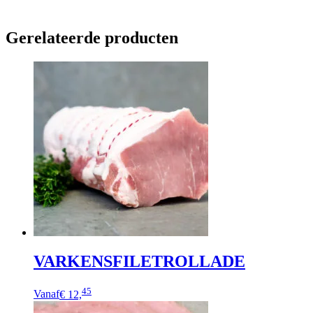
Gerelateerde producten
VARKENSFILETROLLADE
Dit
45
Vanaf
€ 12,
product