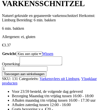
VARKENSSCHNITZEL
Naturel gekruide en gepaneerde varkensschnitzel Herkomst:
Limburg Bereiding: 6 min. bakken
6 min. bakken
Allergenen: ei, gluten
€
3.37
Gewicht
Wissen
Opmerking
GEPANEERDE
VARKENSSCHNITZEL
Toevoegen aan winkelwagen
aantal
SKU:
131
Categorieën:
Varkensvlees uit Limburg
,
Vlugklaar
producten
Voor 23:59 besteld, de volgende dag geleverd
Bezorging Maandag t/m vrijdag tussen 16:00 - 18:00
Afhalen maandag t/m vrijdag tussen 16:00 - 17:30 uur
Afhalen zaterdag tussen 12:00 - 16:00
Gratis bezorging v.a. €20,-