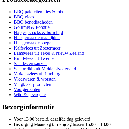
meerdere
variaties.
Deze
BBQ pakketten kies & mix
optie
BBQ vlees
kan
BBQ benodigdheden
gekozen
Gourmet & Fondue
worden
Hapjes, snacks & borreltijd
op
Huisgemaakte maaltijden
de
Huisgemaakte soepen
productpagina
Kalfsvlees uit Zoetermeer
Lamsvlees uit Texel & Nieuw Zeeland
Rundvlees uit Twente
Salades en sauzen
Scharrelkip uit Midden-Nederland
Varkensvlees uit Limburg
Vleeswaren & worsten
Vlugklaar producten
Voorgerechten
Wild & gevogelte
Bezorginformatie
Voor 13:00 besteld, dezelfde dag geleverd
Bezorging Maandag t/m vrijdag tussen 16:00 – 18:00