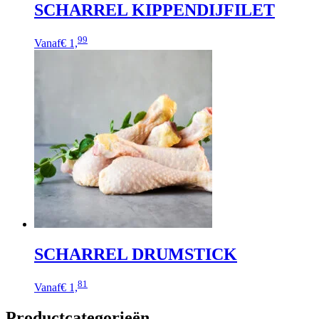
SCHARREL KIPPENDIJFILET
Dit
99
Vanaf
€ 1,
product
heeft
meerdere
variaties.
Deze
optie
kan
gekozen
worden
op
de
productpagina
SCHARREL DRUMSTICK
Dit
81
Vanaf
€ 1,
product
heeft
Productcategorieën