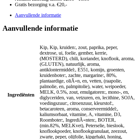
Gratis bezorging v.a. €20,-
Aanvullende informatie
Aanvullende informatie
Kip, Kip, kruiden:, zout, paprika, peper,
dextrose, ui, foelie, gember, kerrie,
(MOSTERD), chili, koriander, knoflook, aroma,
(GLUTEN), natuurlijk, aroma,
antiklontermiddel:, E551, komijn, groenten,
kruidenboter:, zachte, margarine:, 80%,
plantaardige, oliÃ«n, en, vetten, (raapolie,
palmolie, en, palmpitolie), water, weipoeder,
MELK, 0.5%, zout, emulgatoren:, mono-, en,
Ingrediënten
diglyceriden, van, vetzuren, en, lecithine, SOJA,
voedingszuur:, citroenzuur, kleurstof:,
betacaroteen, aroma, conserveermiddel:,
kaliumsorbaat, vitamine, A, vitamine, D3,
Roomboter:, IngrediÃ«nten:, BOTER,
(min.82%, MELKvet), Peterselie, bieslook,
knoflookpoeder, knoflookgranulaat, zeezout,
zwarte, peper, olijfolie, kipgehakt, honing,