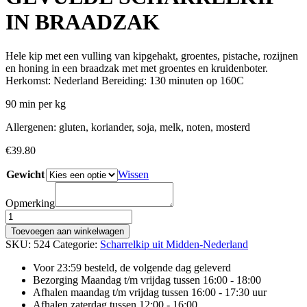
IN BRAADZAK
Hele kip met een vulling van kipgehakt, groentes, pistache, rozijnen
en honing in een braadzak met met groentes en kruidenboter.
Herkomst: Nederland Bereiding: 130 minuten op 160C
90 min per kg
Allergenen: gluten, koriander, soja, melk, noten, mosterd
€
39.80
Gewicht
Wissen
Opmerking
GEVULDE
SCHARRELKIP
Toevoegen aan winkelwagen
IN
SKU:
524
Categorie:
Scharrelkip uit Midden-Nederland
BRAADZAK
aantal
Voor 23:59 besteld, de volgende dag geleverd
Bezorging Maandag t/m vrijdag tussen 16:00 - 18:00
Afhalen maandag t/m vrijdag tussen 16:00 - 17:30 uur
Afhalen zaterdag tussen 12:00 - 16:00