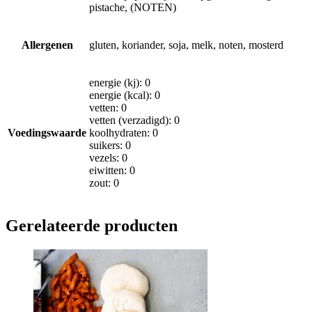
pistache, (NOTEN)
Allergenen
gluten, koriander, soja, melk, noten, mosterd
energie (kj): 0
energie (kcal): 0
vetten: 0
vetten (verzadigd): 0
Voedingswaarde
koolhydraten: 0
suikers: 0
vezels: 0
eiwitten: 0
zout: 0
Gerelateerde producten