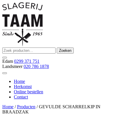
Ga
naar
de
inhoud
Zoeken
Zoeken
Slagerij Taam
slager
naar:
Edam
0299 371 751
Landsmeer
020 786 1878
Home
Herkomst
Online bestellen
Contact
Home
/
Producten
/ GEVULDE SCHARRELKIP IN
BRAADZAK