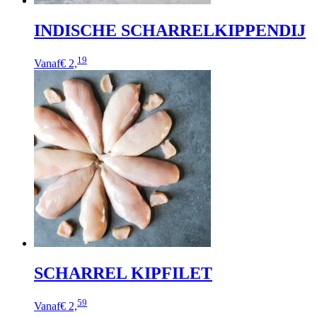
INDISCHE SCHARRELKIPPENDIJ
Dit
19
Vanaf
€ 2,
product
heeft
meerdere
variaties.
Deze
optie
kan
gekozen
worden
op
de
productpagina
SCHARREL KIPFILET
Dit
59
Vanaf
€ 2,
product