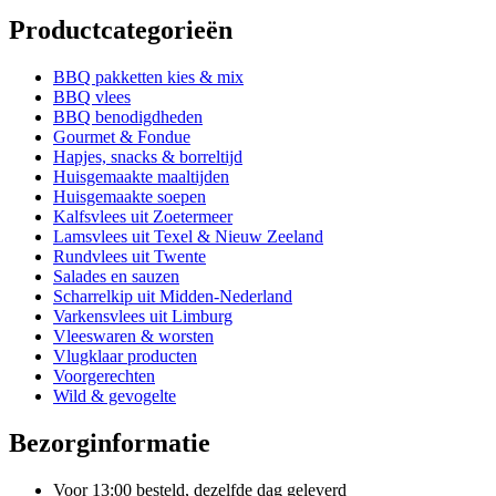
heeft
Productcategorieën
meerdere
variaties.
Deze
BBQ pakketten kies & mix
optie
BBQ vlees
kan
BBQ benodigdheden
gekozen
Gourmet & Fondue
worden
Hapjes, snacks & borreltijd
op
Huisgemaakte maaltijden
de
Huisgemaakte soepen
productpagina
Kalfsvlees uit Zoetermeer
Lamsvlees uit Texel & Nieuw Zeeland
Rundvlees uit Twente
Salades en sauzen
Scharrelkip uit Midden-Nederland
Varkensvlees uit Limburg
Vleeswaren & worsten
Vlugklaar producten
Voorgerechten
Wild & gevogelte
Bezorginformatie
Voor 13:00 besteld, dezelfde dag geleverd