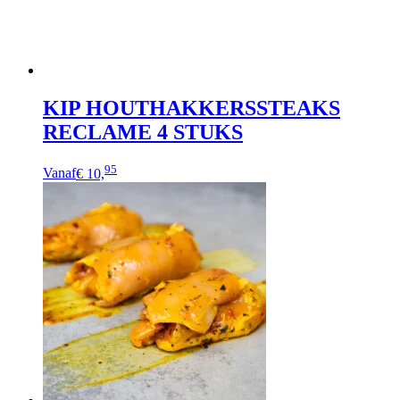
de
productpagina
KIP HOUTHAKKERSSTEAKS
RECLAME 4 STUKS
95
Vanaf
€ 10,