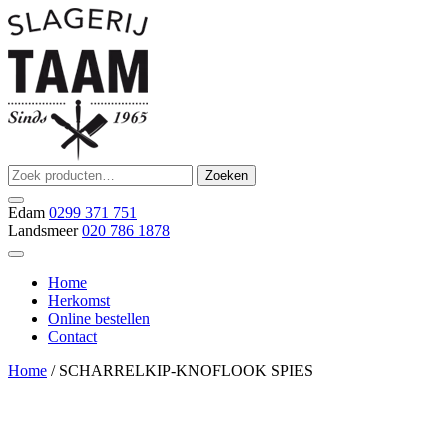
Ga
naar
de
inhoud
Zoeken
Zoeken
Slagerij Taam
slager
naar:
Edam
0299 371 751
Landsmeer
020 786 1878
Home
Herkomst
Online bestellen
Contact
Home
/ SCHARRELKIP-KNOFLOOK SPIES