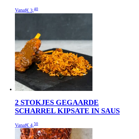
Dit
40
Vanaf
€ 3,
product
heeft
meerdere
variaties.
Deze
optie
kan
gekozen
worden
op
de
productpagina
2 STOKJES GEGAARDE
SCHARREL KIPSATE IN SAUS
50
Vanaf
€ 4,