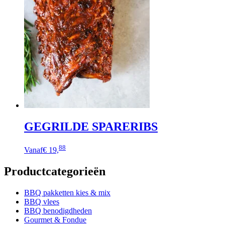
GEGRILDE SPARERIBS
Dit
88
Vanaf
€ 19,
product
heeft
Productcategorieën
meerdere
variaties.
Deze
BBQ pakketten kies & mix
optie
BBQ vlees
kan
BBQ benodigdheden
gekozen
Gourmet & Fondue