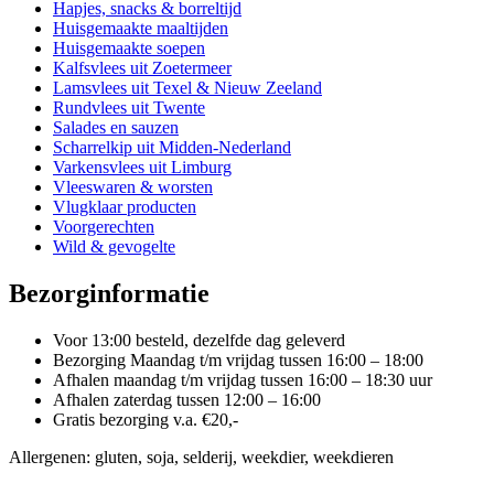
worden
Hapjes, snacks & borreltijd
op
Huisgemaakte maaltijden
de
Huisgemaakte soepen
productpagina
Kalfsvlees uit Zoetermeer
Lamsvlees uit Texel & Nieuw Zeeland
Rundvlees uit Twente
Salades en sauzen
Scharrelkip uit Midden-Nederland
Varkensvlees uit Limburg
Vleeswaren & worsten
Vlugklaar producten
Voorgerechten
Wild & gevogelte
Bezorginformatie
Voor 13:00 besteld, dezelfde dag geleverd
Bezorging Maandag t/m vrijdag tussen 16:00 – 18:00
Afhalen maandag t/m vrijdag tussen 16:00 – 18:30 uur
Afhalen zaterdag tussen 12:00 – 16:00
Gratis bezorging v.a. €20,-
Allergenen: gluten, soja, selderij, weekdier, weekdieren