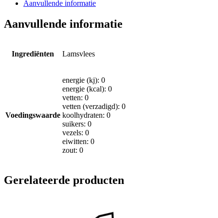
Aanvullende informatie
Aanvullende informatie
Ingrediënten
Lamsvlees
energie (kj): 0
energie (kcal): 0
vetten: 0
vetten (verzadigd): 0
Voedingswaarde
koolhydraten: 0
suikers: 0
vezels: 0
eiwitten: 0
zout: 0
Gerelateerde producten