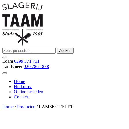
Ga
naar
de
inhoud
Zoeken
Zoeken
Slagerij Taam
slager
naar:
Edam
0299 371 751
Landsmeer
020 786 1878
Home
Herkomst
Online bestellen
Contact
Home
/
Producten
/ LAMSKOTELET