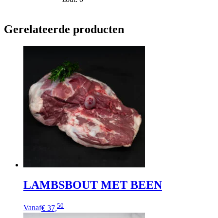
Gerelateerde producten
LAMBSBOUT MET BEEN
Dit
50
Vanaf
€ 37,
product