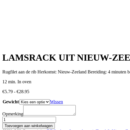
LAMSRACK UIT NIEUW-ZE
Rugfilet aan de rib Herkomst: Nieuw-Zeeland Bereiding: 4 minuten ba
12 min. In oven
Prijsklasse:
€
5.79
-
€
28.95
€5.79
Gewicht
tot
Wissen
€28.95
Opmerking
LAMSRACK
UIT
Toevoegen aan winkelwagen
NIEUW-