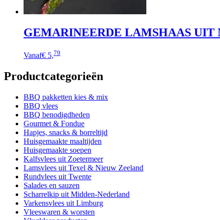
GEMARINEERDE LAMSHAAS UIT 
Dit
79
Vanaf
€ 5,
product
heeft
Productcategorieën
meerdere
variaties.
Deze
BBQ pakketten kies & mix
optie
BBQ vlees
kan
BBQ benodigdheden
gekozen
Gourmet & Fondue
worden
Hapjes, snacks & borreltijd
op
Huisgemaakte maaltijden
de
Huisgemaakte soepen
productpagina
Kalfsvlees uit Zoetermeer
Lamsvlees uit Texel & Nieuw Zeeland
Rundvlees uit Twente
Salades en sauzen
Scharrelkip uit Midden-Nederland
Varkensvlees uit Limburg
Vleeswaren & worsten