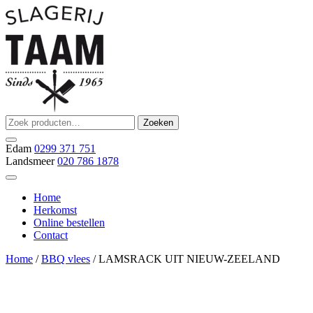
Ga
naar
de
inhoud
Zoeken
Zoeken
Slagerij Taam
slager
naar:
Edam
0299 371 751
Landsmeer
020 786 1878
Home
Herkomst
Online bestellen
Contact
Home
/
BBQ vlees
/ LAMSRACK UIT NIEUW-ZEELAND