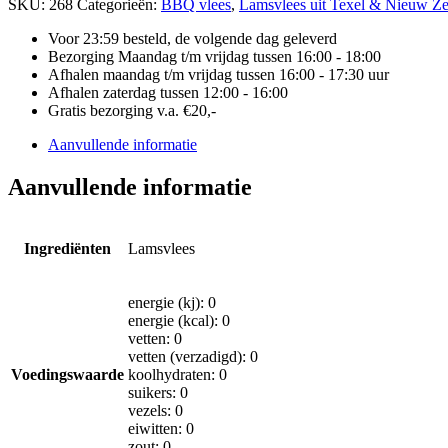
SKU:
268
Categorieën:
BBQ vlees
,
Lamsvlees uit Texel & Nieuw Z
ZEELAND
aantal
Voor 23:59 besteld, de volgende dag geleverd
Bezorging Maandag t/m vrijdag tussen 16:00 - 18:00
Afhalen maandag t/m vrijdag tussen 16:00 - 17:30 uur
Afhalen zaterdag tussen 12:00 - 16:00
Gratis bezorging v.a. €20,-
Aanvullende informatie
Aanvullende informatie
Ingrediënten
Lamsvlees
energie (kj): 0
energie (kcal): 0
vetten: 0
vetten (verzadigd): 0
Voedingswaarde
koolhydraten: 0
suikers: 0
vezels: 0
eiwitten: 0
zout: 0