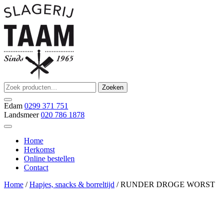
Ga
naar
de
inhoud
Zoeken
Zoeken
Slagerij Taam
slager
naar:
Edam
0299 371 751
Landsmeer
020 786 1878
Home
Herkomst
Online bestellen
Contact
Home
/
Hapjes, snacks & borreltijd
/ RUNDER DROGE WORST