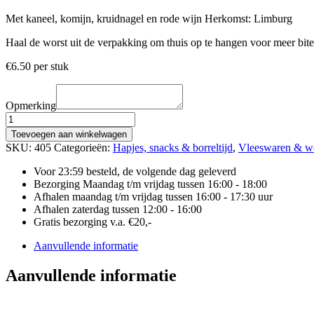
Met kaneel, komijn, kruidnagel en rode wijn Herkomst: Limburg
Haal de worst uit de verpakking om thuis op te hangen voor meer bite
€
6.50
per stuk
Opmerking
RUNDER
DROGE
Toevoegen aan winkelwagen
WORST
SKU:
405
Categorieën:
Hapjes, snacks & borreltijd
,
Vleeswaren & w
aantal
Voor 23:59 besteld, de volgende dag geleverd
Bezorging Maandag t/m vrijdag tussen 16:00 - 18:00
Afhalen maandag t/m vrijdag tussen 16:00 - 17:30 uur
Afhalen zaterdag tussen 12:00 - 16:00
Gratis bezorging v.a. €20,-
Aanvullende informatie
Aanvullende informatie